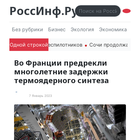
РоссИнф.Ру
Без рубрики
Бизнес
Экология
Экономика
Эл
ля гражданских беспилотников
Одной строкой
Сочи продолжает держ
Во Франции предрекли
многолетние задержки
термоядерного синтеза
7 Январь 2023
В мире