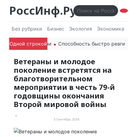
РоссИнф.Ру
Без рубрики
Бизнес
Экология
Экономика
Эл
и родителей в речи
Одной строкой
Способность быстро реагировать
Ветераны и молодое
поколение встретятся на
благотворительном
мероприятии в честь 79-й
годовщины окончания
Второй мировой войны
3 Сентябрь 2024
События и мероприятия