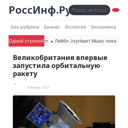
РоссИнф.Ру
Без рубрики
Бизнес
Экология
Экономика
Эл
6 года впечатляют
Одной строкой
Лейбл JoyHeart Music показывает
Великобритания впервые
запустила орбитальную
ракету
10 Январь 2023
В мире