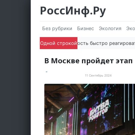
РоссИнф.Ру
Без рубрики
Бизнес
Экология
Эк
Способность быстро реагировать через
Одной строкой
В Москве пройдет этап
11 Сентябрь 2024
Просто хорошие новости