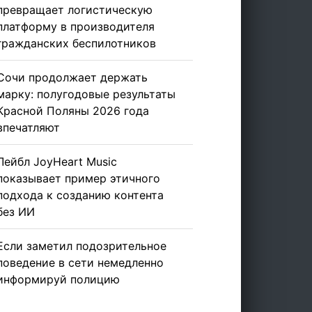
превращает логистическую
платформу в производителя
гражданских беспилотников
Сочи продолжает держать
марку: полугодовые результаты
Красной Поляны 2026 года
впечатляют
Лейбл JoyHeart Music
показывает пример этичного
подхода к созданию контента
без ИИ
Если заметил подозрительное
поведение в сети немедленно
информируй полицию