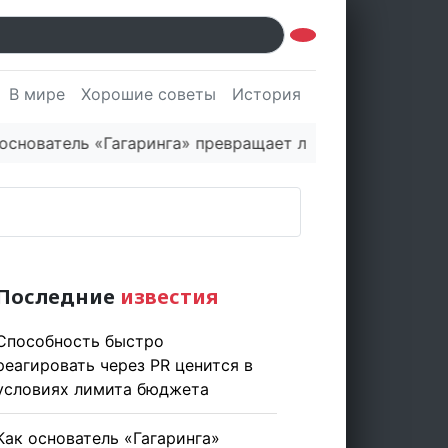
В мире
Хорошие советы
История
Культура
Наук
ель «Гагаринга» превращает логистическую платформу
Последние
известия
Способность быстро
реагировать через PR ценится в
условиях лимита бюджета
Как основатель «Гагаринга»