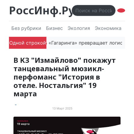
РоссИнф.Ру
Без рубрики
Бизнес
Экология
Экономика
Эл
Как основатель «Гагаринга» превращает логистическ
Одной строкой
В КЗ "Измайлово" покажут
танцевальный мюзикл-
перфоманс "История в
отеле. Ностальгия" 19
марта
13 Март 2025
События и мероприятия