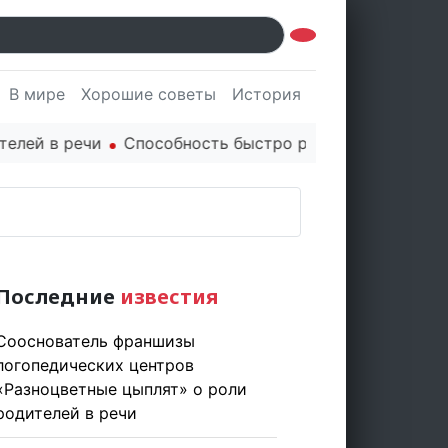
В мире
Хорошие советы
История
Культура
Наук
 в речи
Способность быстро реагировать через PR ц
Последние
известия
Сооснователь франшизы
логопедических центров
«Разноцветные цыплят» о роли
родителей в речи