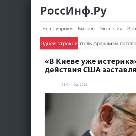
РоссИнф.Ру
Без рубрики
Бизнес
Экология
Эк
Одной строкой
Сооснователь франшизы логопедичес
«В Киеве уже истерика»
действия США заставл
23 Октябрь 2022
Новости