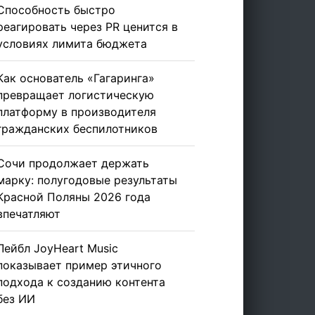
Способность быстро
реагировать через PR ценится в
условиях лимита бюджета
Как основатель «Гагаринга»
превращает логистическую
платформу в производителя
гражданских беспилотников
Сочи продолжает держать
марку: полугодовые результаты
Красной Поляны 2026 года
впечатляют
Лейбл JoyHeart Music
показывает пример этичного
подхода к созданию контента
без ИИ