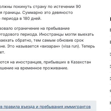
олжны покинуть страну по истечении 90
ия границы. Суммарно это девяносто
 периода в 180 дней.
вовало ограничение на пребывание
угодового периода. Иностранцы могли выехать
заехать обратно, тем самым обновив срок
е. Это называется «визаран» (visa run). Теперь
ет.
ются на иностранцев, прибывших в Казахстан
решение на временное проживание.
 в правила въезда и пребывания иммигрантов