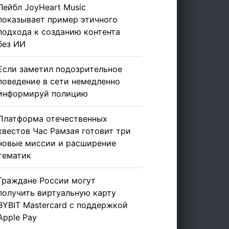
Лейбл JoyHeart Music
показывает пример этичного
подхода к созданию контента
без ИИ
Если заметил подозрительное
поведение в сети немедленно
информируй полицию
Платформа отечественных
квестов Час Рамзая готовит три
новые миссии и расширение
тематик
Граждане России могут
получить виртуальную карту
BYBIT Mastercard с поддержкой
Apple Pay