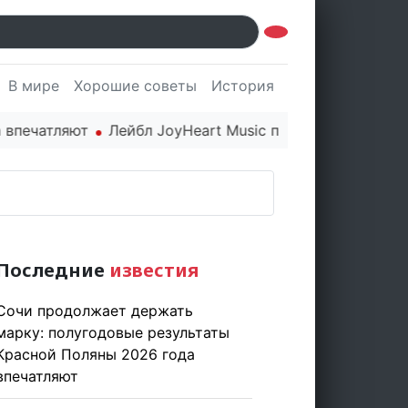
В мире
Хорошие советы
История
Культура
Наук
атляют
Лейбл JoyHeart Music показывает пример эти
Последние
известия
Сочи продолжает держать
марку: полугодовые результаты
Красной Поляны 2026 года
впечатляют