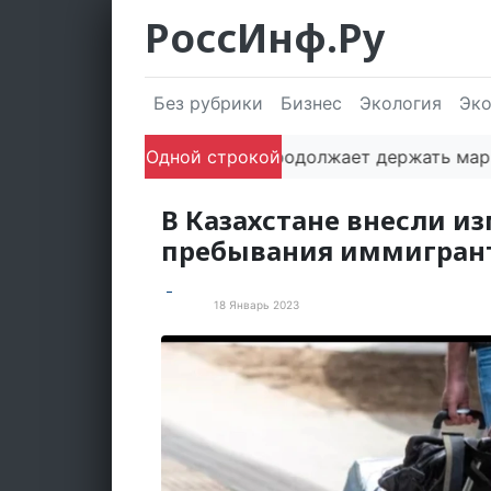
РоссИнф.Ру
Без рубрики
Бизнес
Экология
Эк
Одной строкой
Сочи продолжает держать марку: по
В Казахстане внесли и
пребывания иммигран
18 Январь 2023
В мире