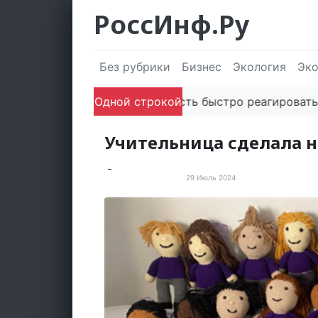
РоссИнф.Ру
Без рубрики
Бизнес
Экология
Эк
Способность быстро реагировать через P
Одной строкой
Учительница сделала 
29 Июль 2024
Позитивные истории