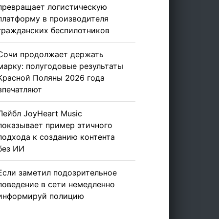
превращает логистическую
платформу в производителя
гражданских беспилотников
Сочи продолжает держать
марку: полугодовые результаты
Красной Поляны 2026 года
впечатляют
Лейбл JoyHeart Music
показывает пример этичного
подхода к созданию контента
без ИИ
Если заметил подозрительное
поведение в сети немедленно
информируй полицию