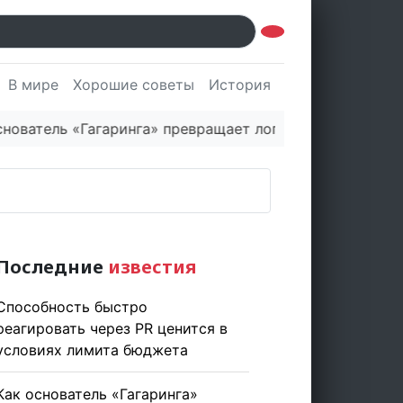
В мире
Хорошие советы
История
Культура
Наук
ь «Гагаринга» превращает логистическую платформу в
Последние
известия
Способность быстро
реагировать через PR ценится в
условиях лимита бюджета
Как основатель «Гагаринга»