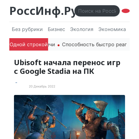
РоссИнф.Ру
Без рубрики
Бизнес
Экология
Экономика
Эл
и родителей в речи
Одной строкой
Способность быстро реагироват
Ubisoft начала перенос игр
с Google Stadia на ПК
20 Декабрь 2022
В мире