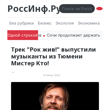
РоссИнф.Ру
Без рубрики
Бизнес
Экология
Экономика
Эл
их беспилотников
Одной строкой
Сочи продолжает держать марку: 
Трек "Рок жив!" выпустили
музыканты из Тюмени
Мистер Кто!
24 Июль 2023
События и мероприятия