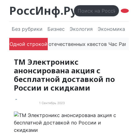
РоссИнф.Ру
Без рубрики
Бизнес
Экология
Экономика
Эл
ицию
Одной строкой
Платформа отечественных квестов Час Рамзая г
ТМ Электроникс
анонсирована акция с
бесплатной доставкой по
России и скидками
1 Сентябрь 2023
Пресс-релизы