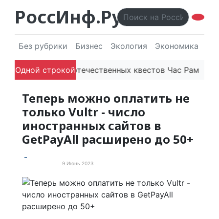
РоссИнф.Ру
Без рубрики
Бизнес
Экология
Экономика
Эл
ию
Одной строкой
Платформа отечественных квестов Час Рамзая гот
Теперь можно оплатить не
только Vultr - число
иностранных сайтов в
GetPayAll расширено до 50+
9 Июнь 2023
Пресс-релизы