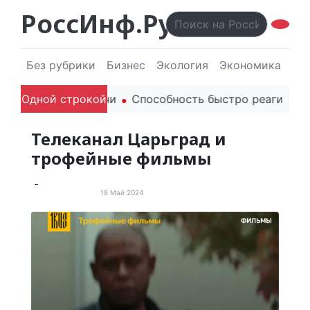
РоссИнф.Ру
Без рубрики
Бизнес
Экология
Экономика
Эл
одителей в речи
Одной строкой
Способность быстро реагировать ч
Телеканал Царьград и
трофейные фильмы
18 Май 2024
Забавные новости