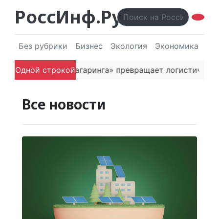
РоссИнф.Ру
Без рубрики
Бизнес
Экология
Экономика
Эл
основатель «Гагаринга» превращает логистическую пл
Одной строкой
Все новости