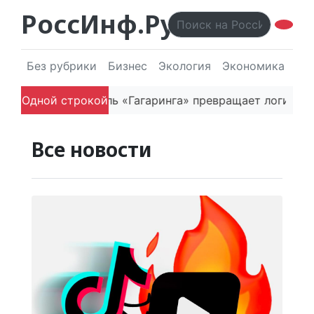
РоссИнф.Ру
Без рубрики
Бизнес
Экология
Экономика
Эл
та
Одной строкой
Как основатель «Гагаринга» превращает логистич
Все новости