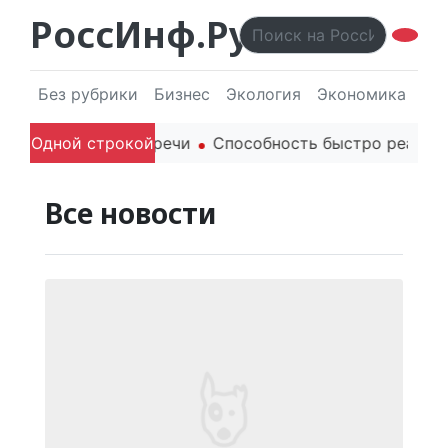
РоссИнф.Ру
Без рубрики
Бизнес
Экология
Экономика
Эл
оли родителей в речи
Одной строкой
Способность быстро реагиров
Все новости