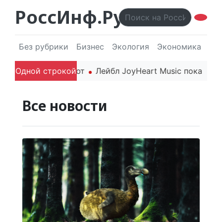
РоссИнф.Ру
Без рубрики
Бизнес
Экология
Экономика
Эл
26 года впечатляют
Одной строкой
Лейбл JoyHeart Music показывает
Все новости