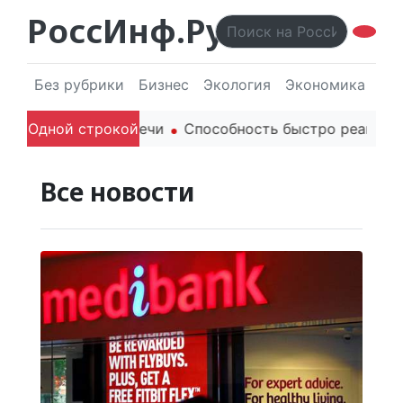
РоссИнф.Ру
Без рубрики
Бизнес
Экология
Экономика
Эл
оли родителей в речи
Одной строкой
Способность быстро реагирова
Все новости