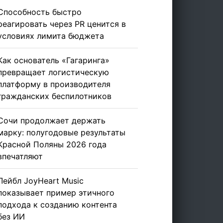
Способность быстро
реагировать через PR ценится в
условиях лимита бюджета
Как основатель «Гагаринга»
превращает логистическую
платформу в производителя
гражданских беспилотников
Сочи продолжает держать
марку: полугодовые результаты
Красной Поляны 2026 года
впечатляют
Лейбл JoyHeart Music
показывает пример этичного
подхода к созданию контента
без ИИ