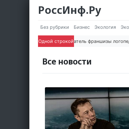
РоссИнф.Ру
Без рубрики
Бизнес
Экология
Эк
Одной строкой
Сооснователь франшизы логопедиче
Все новости