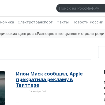
ономика
Электротранспорт
Факты
Новости России
ских центров «Разноцветные цыплят» о роли родител
Илон Маск сообщил, Apple
прекратила рекламу в
Твиттере
29 Ноябрь 2022
Новости
…