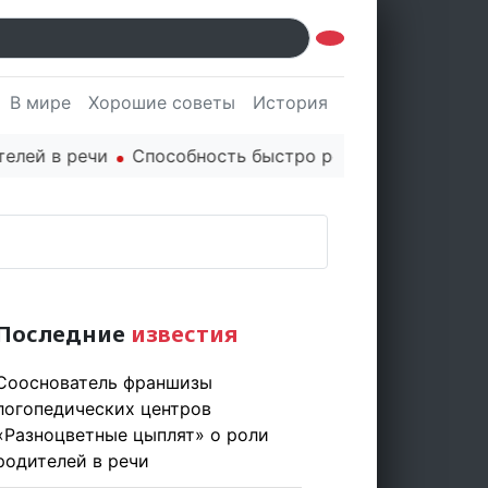
В мире
Хорошие советы
История
Культура
Наук
ей в речи
Способность быстро реагировать через PR
Последние
известия
Сооснователь франшизы
логопедических центров
«Разноцветные цыплят» о роли
родителей в речи