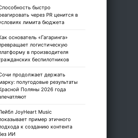
Способность быстро
реагировать через PR ценится в
условиях лимита бюджета
Как основатель «Гагаринга»
превращает логистическую
платформу в производителя
гражданских беспилотников
Сочи продолжает держать
марку: полугодовые результаты
Красной Поляны 2026 года
впечатляют
Лейбл JoyHeart Music
показывает пример этичного
подхода к созданию контента
без ИИ