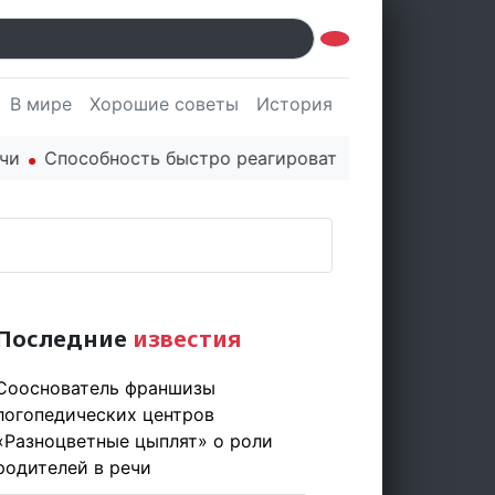
В мире
Хорошие советы
История
Культура
Наук
Способность быстро реагировать через PR ценится в
Последние
известия
Сооснователь франшизы
логопедических центров
«Разноцветные цыплят» о роли
родителей в речи