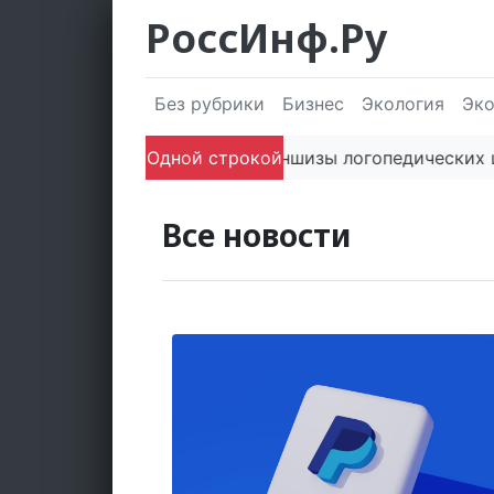
РоссИнф.Ру
Без рубрики
Бизнес
Экология
Эк
Сооснователь франшизы логопедических центр
Одной строкой
Все новости