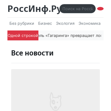
РоссИнф.Ру
Без рубрики
Бизнес
Экология
Экономика
Эл
ета
Одной строкой
Как основатель «Гагаринга» превращает логисти
Все новости