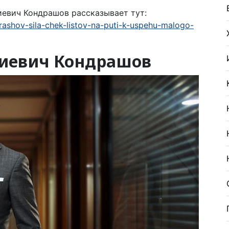
евич Кондрашов рассказывает тут:
ndrashov-sila-chek-listov-na-puti-k-uspehu-malogo-
иевич Кондрашов