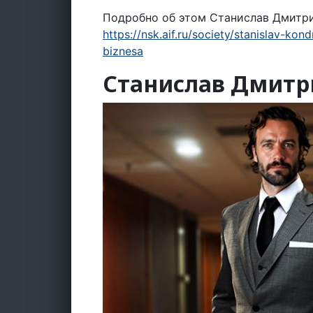
Подробно об этом Станислав Дмитри
https://nsk.aif.ru/society/stanislav-ko
biznesa
Станислав Дмитр