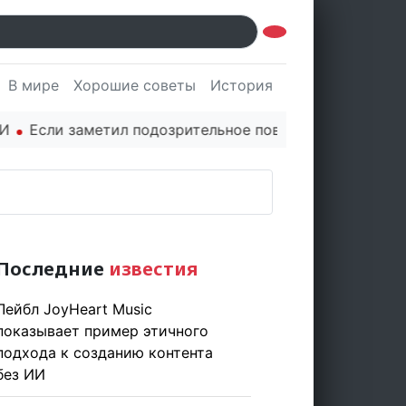
В мире
Хорошие советы
История
Культура
Наук
и заметил подозрительное поведение в сети немедле
Последние
известия
Лейбл JoyHeart Music
показывает пример этичного
подхода к созданию контента
без ИИ