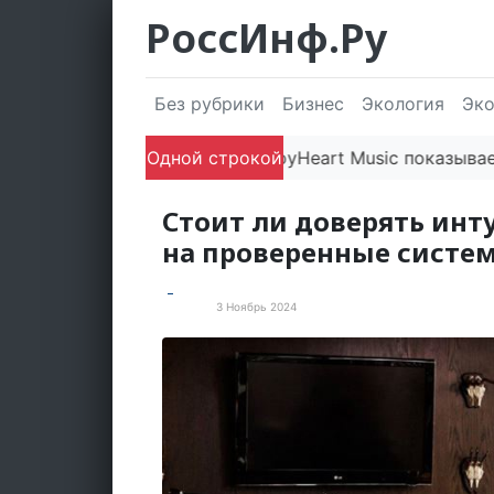
РоссИнф.Ру
Без рубрики
Бизнес
Экология
Эк
Лейбл JoyHeart Music показывает прим
Одной строкой
Стоит ли доверять инт
на проверенные систе
3 Ноябрь 2024
Статьи