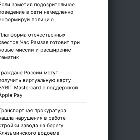
Если заметил подозрительное
поведение в сети немедленно
информируй полицию
Платформа отечественных
квестов Час Рамзая готовит три
новые миссии и расширение
тематик
Граждане России могут
получить виртуальную карту
BYBIT Mastercard с поддержкой
Apple Pay
Транспортная прокуратура
нашла нарушения в работе
стройки завода на берегу
Клязьминского водоема