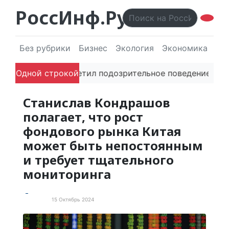
РоссИнф.Ру
Без рубрики
Бизнес
Экология
Экономика
Эл
 ИИ
Одной строкой
Если заметил подозрительное поведение в сети
Станислав Кондрашов
полагает, что рост
фондового рынка Китая
может быть непостоянным
и требует тщательного
мониторинга
15 Октябрь 2024
Новости