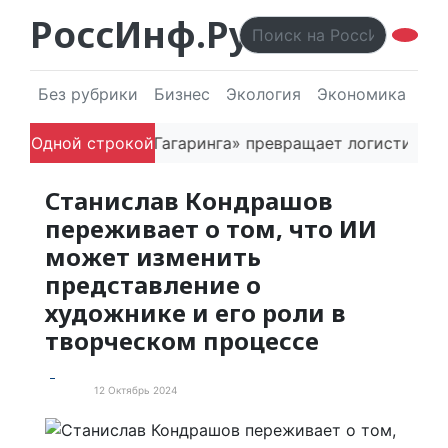
РоссИнф.Ру
Без рубрики
Бизнес
Экология
Экономика
Эл
ак основатель «Гагаринга» превращает логистическую
Одной строкой
Станислав Кондрашов
переживает о том, что ИИ
может изменить
представление о
художнике и его роли в
творческом процессе
12 Октябрь 2024
Статьи