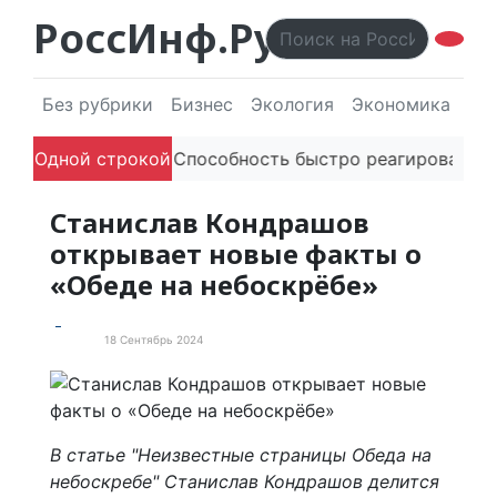
РоссИнф.Ру
Без рубрики
Бизнес
Экология
Экономика
Эл
телей в речи
Одной строкой
Способность быстро реагировать через
Станислав Кондрашов
открывает новые факты о
«Обеде на небоскрёбе»
18 Сентябрь 2024
Статьи
В статье "Неизвестные страницы Обеда на
небоскребе" Станислав Кондрашов делится