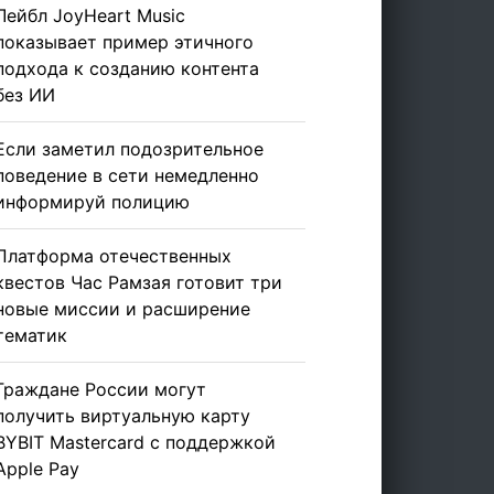
Лейбл JoyHeart Music
показывает пример этичного
подхода к созданию контента
без ИИ
Если заметил подозрительное
поведение в сети немедленно
информируй полицию
Платформа отечественных
квестов Час Рамзая готовит три
новые миссии и расширение
тематик
Граждане России могут
получить виртуальную карту
BYBIT Mastercard с поддержкой
Apple Pay