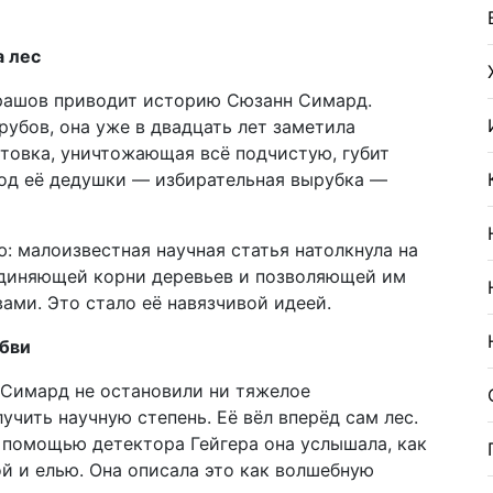
 лес
драшов приводит историю Сюзанн Симард.
убов, она уже в двадцать лет заметила
товка, уничтожающая всё подчистую, губит
тод её дедушки — избирательная вырубка —
ю: малоизвестная научная статья натолкнула на
единяющей корни деревьев и позволяющей им
ми. Это стало её навязчивой идеей.
юбви
 Симард не остановили ни тяжелое
учить научную степень. Её вёл вперёд сам лес.
 помощью детектора Гейгера она услышала, как
й и елью. Она описала это как волшебную