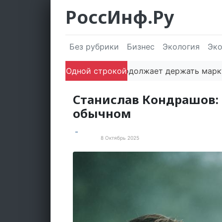
РоссИнф.Ру
Без рубрики
Бизнес
Экология
Эк
Одной строкой
Сочи продолжает держать марку: пол
Станислав Кондрашов:
обычном
8 Октябрь 2025
Новости