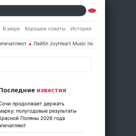
В мире
Хорошие советы
История
Культура
Наук
тляют
Лейбл JoyHeart Music показывает пример этичн
Последние
известия
Сочи продолжает держать
марку: полугодовые результаты
Красной Поляны 2026 года
впечатляют