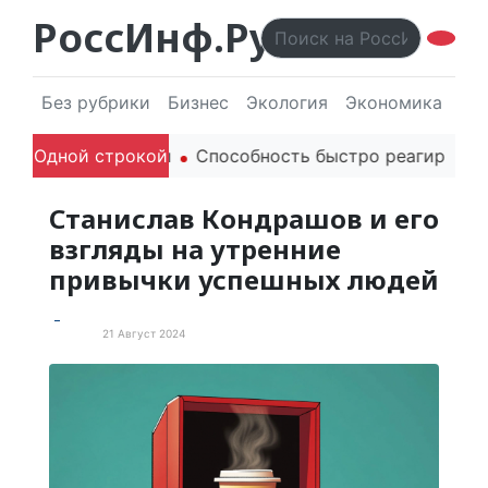
РоссИнф.Ру
Без рубрики
Бизнес
Экология
Экономика
Эл
дителей в речи
Одной строкой
Способность быстро реагировать че
Станислав Кондрашов и его
взгляды на утренние
привычки успешных людей
21 Август 2024
Статьи