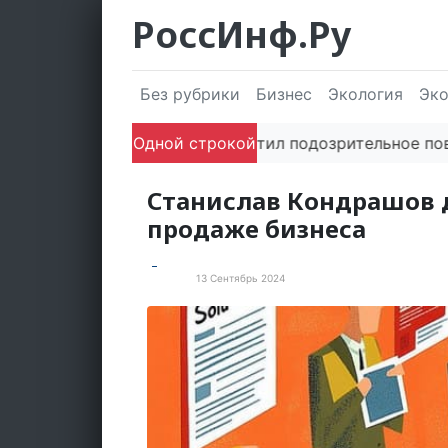
РоссИнф.Ру
Без рубрики
Бизнес
Экология
Эк
Если заметил подозрительное поведен
Одной строкой
Станислав Кондрашов д
продаже бизнеса
13 Сентябрь 2024
Статьи