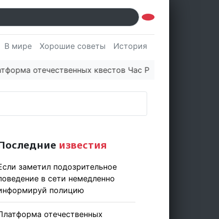
В мире
Хорошие советы
История
Культура
Наук
 отечественных квестов Час Рамзая готовит три нов
Последние
известия
Если заметил подозрительное
поведение в сети немедленно
информируй полицию
Платформа отечественных