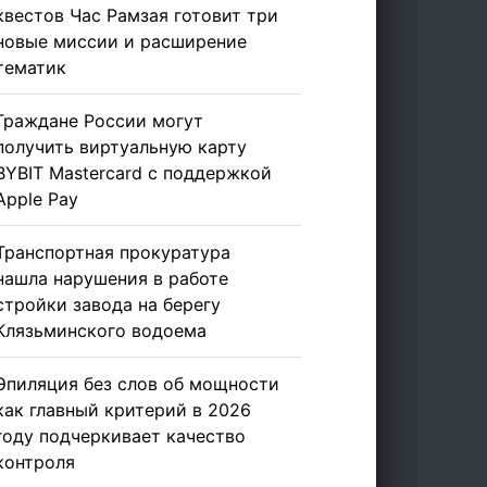
квестов Час Рамзая готовит три
новые миссии и расширение
тематик
Граждане России могут
получить виртуальную карту
BYBIT Mastercard с поддержкой
Apple Pay
Транспортная прокуратура
нашла нарушения в работе
стройки завода на берегу
Клязьминского водоема
Эпиляция без слов об мощности
как главный критерий в 2026
году подчеркивает качество
контроля