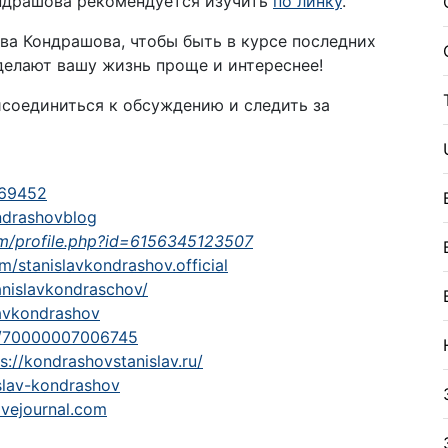
ндрашова рекомендуется изучить
по линку
.
ва Кондрашова, чтобы быть в курсе последних
делают вашу жизнь проще и интереснее!
исоединиться к обсуждению и следить за
769452
ondrashovblog
m/profile.php?id=6156345123507
/stanislavkondrashov.official
tanislavkondraschov/
lavkondrashov
up/70000007006745
s://kondrashovstanislav.ru/
islav-kondrashov
ivejournal.com