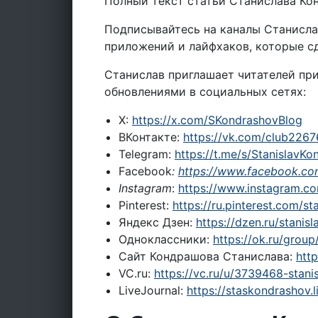
Полный текст статьи Станислава Ко
Подписывайтесь на каналы Станисла
приложений и лайфхаков, которые с
Станислав приглашает читателей пр
обновлениями в социальных сетях:
X:
https://x.com/SKondrashovBlog
ВКонтакте:
https://vk.com/club226
Telegram:
https://t.me/s/StanislavK
Facebook
:
https://www.facebook.co
Instagram
:
https://www.instagram.com
Pinterest:
https://ru.pinterest.com/s
Яндекс Дзен:
https://dzen.ru/stanis
Одноклассники:
https://ok.ru/gro
Сайт Кондрашова Станислава:
http
VC.ru:
https://vc.ru/u/3739468-stan
LiveJournal:
https://staskondrashov.l