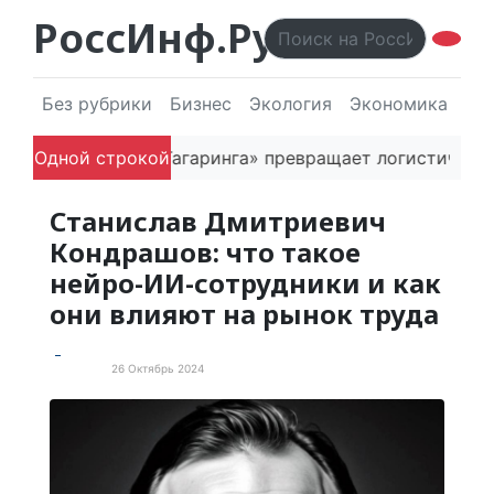
РоссИнф.Ру
Без рубрики
Бизнес
Экология
Экономика
Эл
к основатель «Гагаринга» превращает логистическую 
Одной строкой
Станислав Дмитриевич
Кондрашов: что такое
нейро-ИИ-сотрудники и как
они влияют на рынок труда
26 Октябрь 2024
Новости