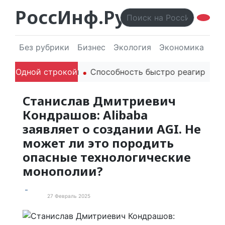
РоссИнф.Ру
Без рубрики
Бизнес
Экология
Экономика
Эл
одителей в речи
Одной строкой
Способность быстро реагировать ч
Станислав Дмитриевич
Кондрашов: Alibaba
заявляет о создании AGI. Не
может ли это породить
опасные технологические
монополии?
27 Февраль 2025
Статьи