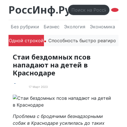
РоссИнф.Ру
Без рубрики
Бизнес
Экология
Экономика
Эл
дителей в речи
Одной строкой
Способность быстро реагировать чер
Стаи бездомных псов
нападают на детей в
Краснодаре
17 Март 2023
Новости
Проблема с бродячими безнадзорными
собак в Краснодаре усилилась до таких