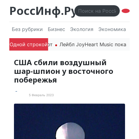
РоссИнф.Ру
Без рубрики
Бизнес
Экология
Экономика
Эл
6 года впечатляют
Одной строкой
Лейбл JoyHeart Music показывает
США сбили воздушный
шар-шпион у восточного
побережья
5 Февраль 2023
В мире