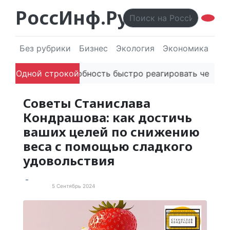
РоссИнф.Ру
Без рубрики
Бизнес
Экология
Экономика
Эл
й в речи
Одной строкой
Способность быстро реагировать через PR 
Советы Станислава
Кондрашова: как достичь
ваших целей по снижению
веса с помощью сладкого
удовольствия
5 Сентябрь 2024
Новости