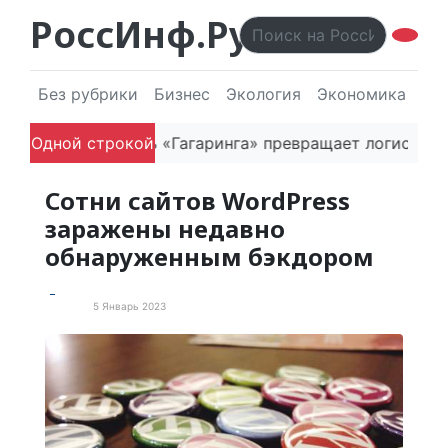
РоссИнф.Ру
Без рубрики
Бизнес
Экология
Экономика
Эл
Как основатель «Гагаринга» превращает логистическ
Одной строкой
Сотни сайтов WordPress
заражены недавно
обнаруженным бэкдором
5 Январь 2023
В мире