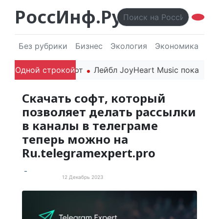
РоссИнф.Ру
Без рубрики
Бизнес
Экология
Экономика
Эл
6 года впечатляют
Одной строкой
Лейбл JoyHeart Music показывает
Скачать софт, который
позволяет делать рассылки
в каналы в телеграме
теперь можно на
Ru.telegramexpert.pro
12 Декабрь 2023
Пресс-релизы