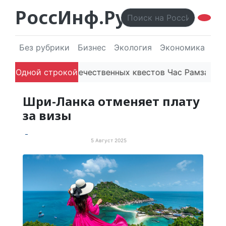
РоссИнф.Ру
Без рубрики
Бизнес
Экология
Экономика
Эл
атформа отечественных квестов Час Рамзая готовит т
Одной строкой
Шри-Ланка отменяет плату
за визы
5 Август 2025
Просто хорошие новости