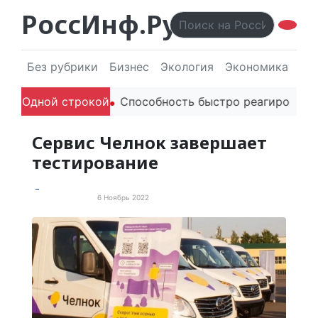
РоссИнф.Ру
Без рубрики
Бизнес
Экология
Экономика
Эл
лей в речи
Одной строкой
Способность быстро реагировать через P
Сервис Челнок завершает
тестирование
6 Ноябрь 2022
Новости России