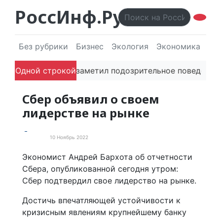
РоссИнф.Ру
Без рубрики
Бизнес
Экология
Экономика
Эл
та без ИИ
Одной строкой
Если заметил подозрительное поведение 
Сбер объявил о своем
лидерстве на рынке
10 Ноябрь 2022
Новости
Экономист Андрей Бархота об отчетности
Сбера, опубликованной сегодня утром:
Сбер подтвердил свое лидерство на рынке.
Достичь впечатляющей устойчивости к
кризисным явлениям крупнейшему банку