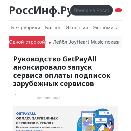
РоссИнф.Ру
Без рубрики
Бизнес
Экология
Экономика
Эл
 года впечатляют
Одной строкой
Лейбл JoyHeart Music показывает п
Руководство GetPayAll
анонсировало запуск
сервиса оплаты подписок
зарубежных сервисов
20 Апрель 2023
Пресс-релизы