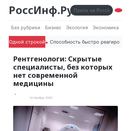
РоссИнф.Ру
Без рубрики
Бизнес
Экология
Экономика
Эл
дителей в речи
Одной строкой
Способность быстро реагировать чер
Рентгенологи: Скрытые
специалисты, без которых
нет современной
медицины
10 Ноябрь 2025
Новости