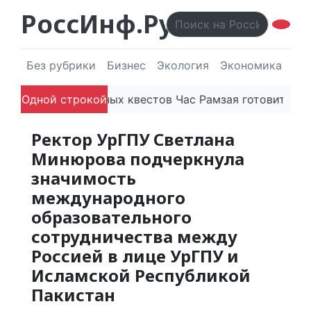
РоссИнф.Ру
Без рубрики
Бизнес
Экология
Экономика
Эл
 отечественных квестов Час Рамзая готовит три новы
Одной строкой
Ректор УрГПУ Светлана
Минюрова подчеркнула
значимость
международного
образовательного
сотрудничества между
Россией в лице УрГПУ и
Исламской Республикой
Пакистан