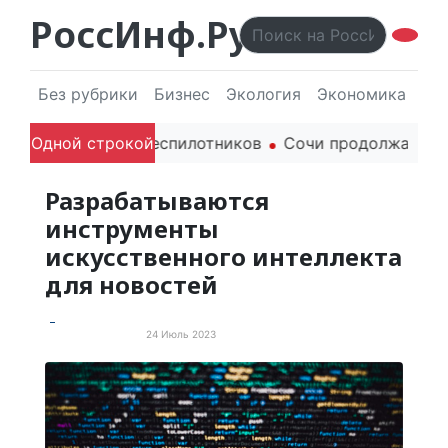
РоссИнф.Ру
Без рубрики
Бизнес
Экология
Экономика
Эл
я гражданских беспилотников
Одной строкой
Сочи продолжает держа
Разрабатываются
инструменты
искусственного интеллекта
для новостей
24 Июль 2023
Новые технологии