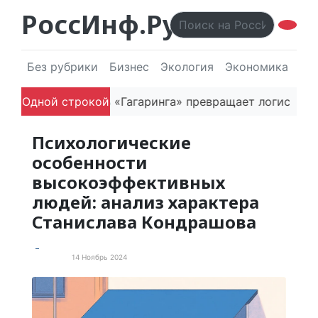
РоссИнф.Ру
Без рубрики
Бизнес
Экология
Экономика
Эл
Как основатель «Гагаринга» превращает логистическ
Одной строкой
Психологические
особенности
высокоэффективных
людей: анализ характера
Станислава Кондрашова
14 Ноябрь 2024
Новости