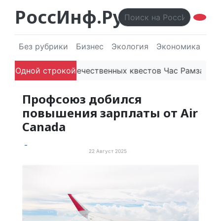
РоссИнф.Ру
Без рубрики
Бизнес
Экология
Экономика
Эл
Платформа отечественных квестов Час Рамзая готовит
Одной строкой
Профсоюз добился
повышения зарплаты от Air
Canada
22 Август 2025
Просто хорошие новости