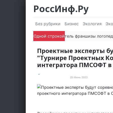
РоссИнф.Ру
Без рубрики
Бизнес
Экология
Эк
Одной строкой
Сооснователь франшизы логопедически
Проектные эксперты бу
"Турнире Проектных К
интегратора ПМСОФТ в
25 Июнь 2023
События и мероприятия