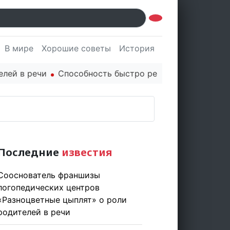
В мире
Хорошие советы
История
Культура
Наук
в речи
Способность быстро реагировать через PR це
Последние
известия
Сооснователь франшизы
логопедических центров
«Разноцветные цыплят» о роли
родителей в речи