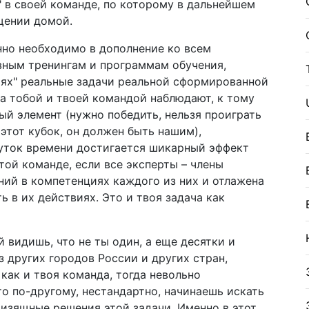
" в своей команде, по которому в дальнейшем
щении домой.
нно необходимо в дополнение ко всем
ным тренингам и программам обучения,
иях" реальные задачи реальной сформированной
за тобой и твоей командой наблюдают, к тому
й элемент (нужно победить, нельзя проиграть
 этот кубок, он должен быть нашим),
уток времени достигается шикарный эффект
той команде, если все эксперты – члены
ний в компетенциях каждого из них и отлажена
 в их действиях. Это и твоя задача как
 видишь, что не ты один, а еще десятки и
з других городов России и других стран,
как и твоя команда, тогда невольно
то по-другому, нестандартно, начинаешь искать
 изящные решения этой задачи. Именно в этот