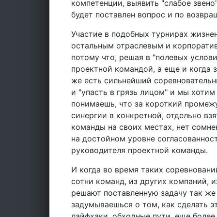
компетенции, выявить "слабое звено
будет поставлен вопрос и по возвра
Участие в подобных турнирах жизне
остальным отраслевым и корпоратив
потому что, решая в "полевых услов
проектной командой, а еще и когда 
же есть сильнейший соревновательны
и "упасть в грязь лицом" и мы хотим
понимаешь, что за короткий промеж
синергии в конкретной, отдельно взя
команды на своих местах, нет сомне
на достойном уровне согласованность
руководителя проектной команды.
И когда во время таких соревнований
сотни команд, из других компаний, и
решают поставленную задачу так же 
задумываешься о том, как сделать э
лайфхаки, обходные пути, еще более