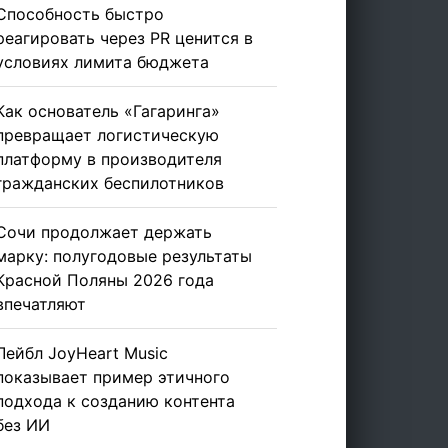
Способность быстро
реагировать через PR ценится в
условиях лимита бюджета
Как основатель «Гагаринга»
превращает логистическую
платформу в производителя
гражданских беспилотников
Сочи продолжает держать
марку: полугодовые результаты
Красной Поляны 2026 года
впечатляют
Лейбл JoyHeart Music
показывает пример этичного
подхода к созданию контента
без ИИ