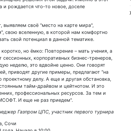
 и рождается что-то новое, доселе
, выявляем своё "место на карте мира",
", свою вселенную, в которой нам комфортно
ать свой потенциал в данной тематике.
коротко, но ёмко: Повторение – мать учения, а
от сессионных, корпоративных бизнес-тренеров,
дую неделю, это вдвойне ценно. Они говорят
ей, приводят другие примеры, предлагают "на
о проектному делу. А еще и другая обстановка,
остоянным тайм-драйвом и цейтнотом. И это
нних, профессиональных ресурсов. За тем и
СОФТ. И еще не раз приедем".
еджер Газпром ЦПС, участник первого турнира
а, Сочи
 года. Начало в 10:00.