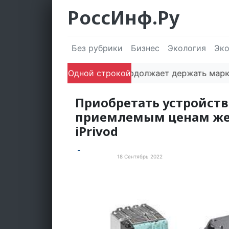
РоссИнф.Ру
Без рубрики
Бизнес
Экология
Эк
Одной строкой
Сочи продолжает держать марку: пол
Приобретать устройств
приемлемым ценам же
iPrivod
18 Сентябрь 2022
Пресс-релизы