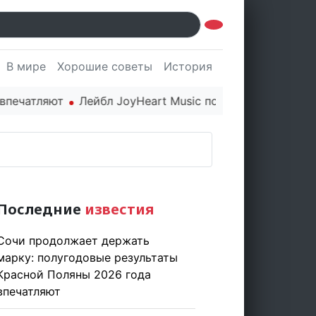
В мире
Хорошие советы
История
Культура
Наук
атляют
Лейбл JoyHeart Music показывает пример этич
Последние
известия
Сочи продолжает держать
марку: полугодовые результаты
Красной Поляны 2026 года
впечатляют