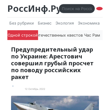
РоссИнф.Ру
Без рубрики
Бизнес
Экология
Экономика
Эл
ию
Одной строкой
Платформа отечественных квестов Час Рамзая гот
Предупредительный удар
по Украине: Арестович
совершил грубый просчет
по поводу российских
ракет
12 Октябрь 2022
Новости