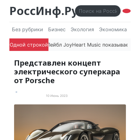
РоссИнф.Ру
Без рубрики
Бизнес
Экология
Экономика
Эл
атляют
Одной строкой
Лейбл JoyHeart Music показывает пример этич
Представлен концепт
электрического суперкара
от Porsche
10 Июнь 2023
Электротранспорт