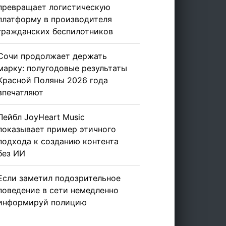
превращает логистическую
платформу в производителя
гражданских беспилотников
Сочи продолжает держать
марку: полугодовые результаты
Красной Поляны 2026 года
впечатляют
Лейбл JoyHeart Music
показывает пример этичного
подхода к созданию контента
без ИИ
Если заметил подозрительное
поведение в сети немедленно
информируй полицию