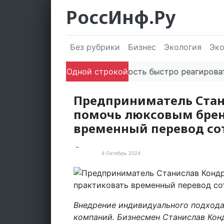
РоссИнф.Ру
Без рубрики
Бизнес
Экология
Эк
Одной строкой
Способность быстро реагировать че
Предприниматель Стан
помочь люксовым брен
временный перевод со
4 Октябрь 2024
Новости
Внедрение индивидуального подхода
компаний. Бизнесмен Станислав Ко