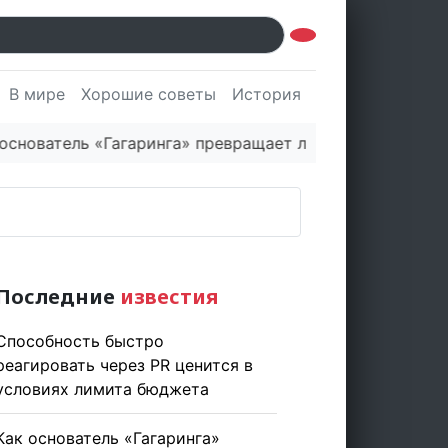
В мире
Хорошие советы
История
Культура
Наук
ватель «Гагаринга» превращает логистическую платфо
Последние
известия
Способность быстро
реагировать через PR ценится в
условиях лимита бюджета
Как основатель «Гагаринга»