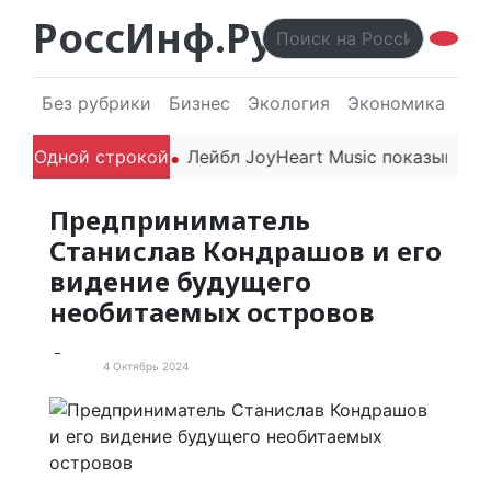
РоссИнф.Ру
Без рубрики
Бизнес
Экология
Экономика
Эл
ода впечатляют
Одной строкой
Лейбл JoyHeart Music показывает пр
Предприниматель
Станислав Кондрашов и его
видение будущего
необитаемых островов
4 Октябрь 2024
Статьи